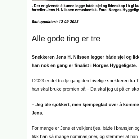
- Det er givende å kunne legge både sjel og lidenskap i å gi ku
forteller Jens H. Nilssen entusiastisk​​​​​​. Foto: Norges Hygge
Sist oppdatert: 12-09-2023
Alle gode ting er tre
Snekkeren Jens H. Nilssen legger både sjel og lide
han nok en gang er finalist i Norges Hyggeligste.
I 2023 er det tredje gang den trivelige snekkeren fra T
han skal bruke premien på:– Da skal jeg ut på en sko
– Jeg ble sjokkert, men kjempeglad over å komme til
Jens.
For mange er Jens et velkjent fjes, både i bransjen
fikk han så mange nominasjoner, og stemmer at han st