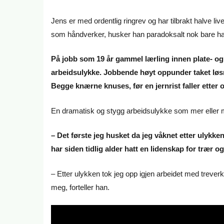
Jens er med ordentlig ringrev og har tilbrakt halve live
som håndverker, husker han paradoksalt nok bare ha
På jobb som 19 år gammel lærling innen plate- og 
arbeidsulykke. Jobbende høyt oppunder taket løsne
Begge knærne knuses, før en jernrist faller etter 
En dramatisk og stygg arbeidsulykke som mer eller m
– Det første jeg husket da jeg våknet etter ulykken
har siden tidlig alder hatt en lidenskap for trær 
– Etter ulykken tok jeg opp igjen arbeidet med treverk o
meg, forteller han.