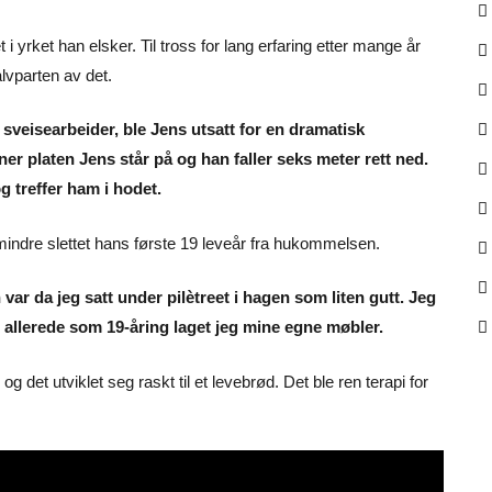
t i yrket han elsker. Til tross for lang erfaring etter mange år
lvparten av det.
sveisearbeider, ble Jens utsatt for en dramatisk
r platen Jens står på og han faller seks meter rett ned.
og treffer ham i hodet.
indre slettet hans første 19 leveår fra hukommelsen.
 var da jeg satt under pilètreet i hagen som liten gutt. Jeg
og allerede som 19-åring laget jeg mine egne møbler.
g det utviklet seg raskt til et levebrød. Det ble ren terapi for