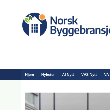
Hjem
Nyheter
AI Nytt
VVS Nytt
VA 