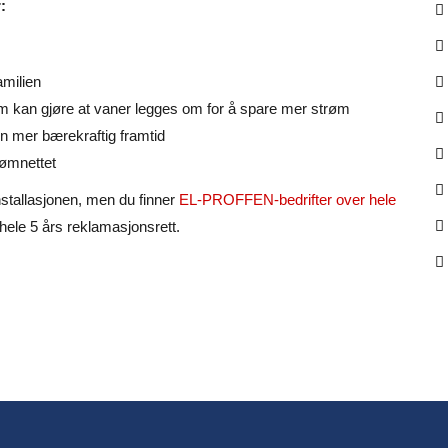
:
amilien
m kan gjøre at vaner legges om for å spare mer strøm
en mer bærekraftig framtid
rømnettet
nstallasjonen, men du finner
EL-PROFFEN-bedrifter over hele
hele 5 års reklamasjonsrett.