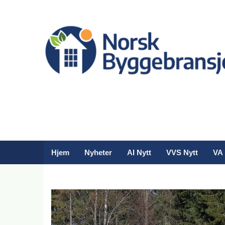
Hjem
Nyheter
AI Nytt
VVS Nytt
VA 