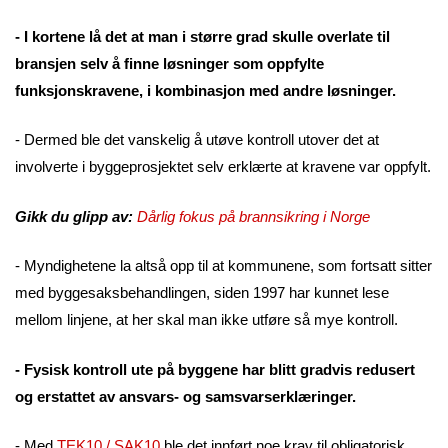
- I kortene lå det at man i større grad skulle overlate til
bransjen selv å finne løsninger som oppfylte
funksjonskravene, i kombinasjon med andre løsninger.
- Dermed ble det vanskelig å utøve kontroll utover det at
involverte i byggeprosjektet selv erklærte at kravene var oppfylt.
Gikk du glipp av:
Dårlig fokus på brannsikring i Norge
- Myndighetene la altså opp til at kommunene, som fortsatt sitter
med byggesaksbehandlingen, siden 1997 har kunnet lese
mellom linjene, at her skal man ikke utføre så mye kontroll.
- Fysisk kontroll ute på byggene har blitt gradvis redusert
og erstattet av ansvars- og samsvarserklæringer.
- Med
TEK10
/
SAK10
ble det innført noe krav til obligatorisk