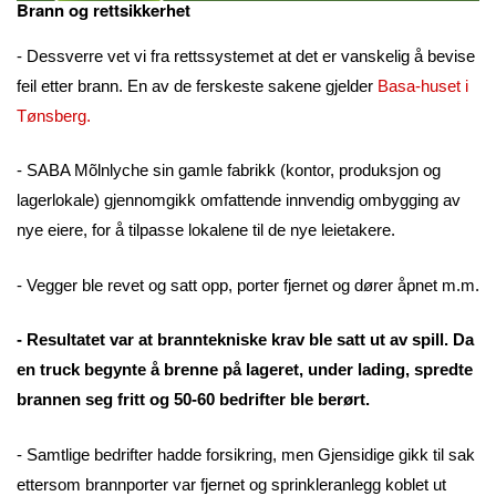
Brann og rettsikkerhet
- Dessverre vet vi fra rettssystemet at det er vanskelig å bevise
feil etter brann. En av de ferskeste sakene gjelder
Basa-huset i
Tønsberg.
- SABA Mõlnlyche sin gamle fabrikk (kontor, produksjon og
lagerlokale) gjennomgikk omfattende innvendig ombygging av
nye eiere, for å tilpasse lokalene til de nye leietakere.
- Vegger ble revet og satt opp, porter fjernet og dører åpnet m.m.
- Resultatet var at branntekniske krav ble satt ut av spill. Da
en truck begynte å brenne på lageret, under lading, spredte
brannen seg fritt og 50-60 bedrifter ble berørt.
- Samtlige bedrifter hadde forsikring, men Gjensidige gikk til sak
ettersom brannporter var fjernet og sprinkleranlegg koblet ut