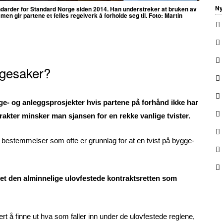
Ny
andarder for Standard Norge siden 2014. Han understreker at bruken av
en gir partene et felles regelverk å forholde seg til. Foto: Martin
ggesaker?
ge- og anleggsprosjekter hvis partene på forhånd ikke har
akter minsker man sjansen for en rekke vanlige tvister.
 bestemmelser som ofte er grunnlag for at en tvist på bygge-
det den alminnelige ulovfestede kontraktsretten som
rt å finne ut hva som faller inn under de ulovfestede reglene,