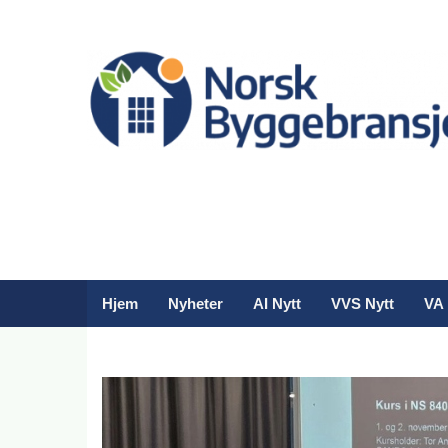
Hjem
Nyheter
AI Nytt
VVS Nytt
VA 