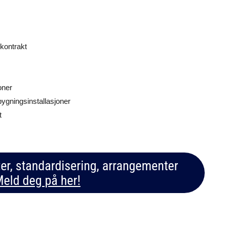
kontrakt
oner
bygningsinstallasjoner
t