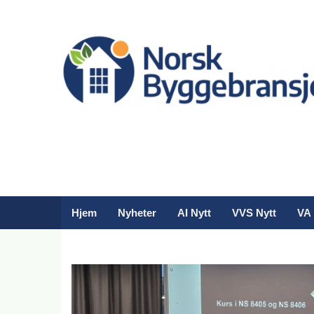
Hjem
Nyheter
AI Nytt
VVS Nytt
VA 