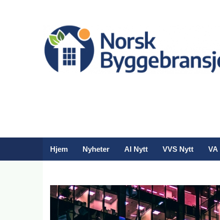
Hjem
Nyheter
AI Nytt
VVS Nytt
VA 