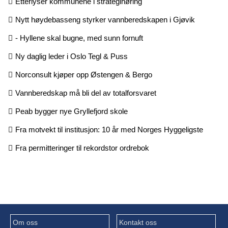
Etterlyser kommunene i strategihøring
Nytt høydebasseng styrker vannberedskapen i Gjøvik
- Hyllene skal bugne, med sunn fornuft
Ny daglig leder i Oslo Tegl & Puss
Norconsult kjøper opp Østengen & Bergo
Vannberedskap må bli del av totalforsvaret
Peab bygger nye Gryllefjord skole
Fra motvekt til institusjon: 10 år med Norges Hyggeligste
Fra permitteringer til rekordstor ordrebok
Om oss
Kontakt oss