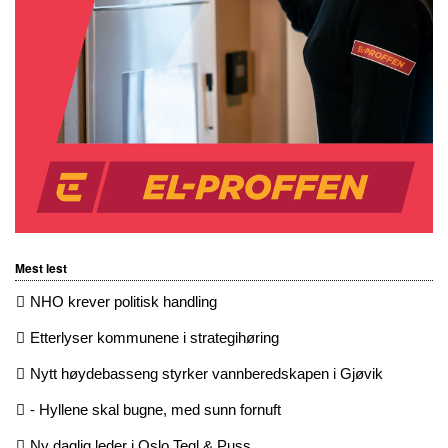
Mest lest
NHO krever politisk handling
Etterlyser kommunene i strategihøring
Nytt høydebasseng styrker vannberedskapen i Gjøvik
- Hyllene skal bugne, med sunn fornuft
Ny daglig leder i Oslo Tegl & Puss