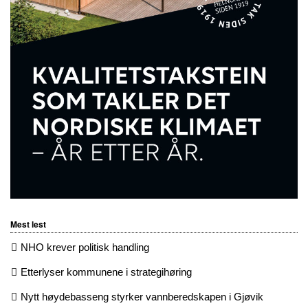
Mest lest
NHO krever politisk handling
Etterlyser kommunene i strategihøring
Nytt høydebasseng styrker vannberedskapen i Gjøvik