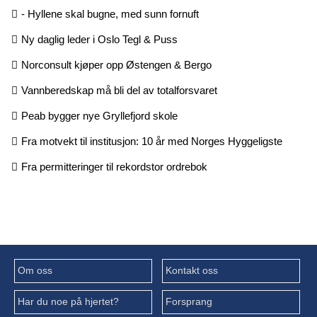
- Hyllene skal bugne, med sunn fornuft
Ny daglig leder i Oslo Tegl & Puss
Norconsult kjøper opp Østengen & Bergo
Vannberedskap må bli del av totalforsvaret
Peab bygger nye Gryllefjord skole
Fra motvekt til institusjon: 10 år med Norges Hyggeligste
Fra permitteringer til rekordstor ordrebok
Om oss
Kontakt oss
Har du noe på hjertet?
Forsprang