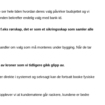
ene ser hele tiden hvordan deres valg påvirker budsjettet og vi
 kunden bekrefter endelig valg med bank-id.
m f.eks rørskap, det er som et sikringsskap som samler alle
te handler om valg som må monteres under bygging. Når de tar
v kroner som vi tidligere gikk glipp av.
direkte i systemet og selvsagt kan de fortsatt booke fysiske
y opplever vi at kundemøtene går raskere, kundene er bedre