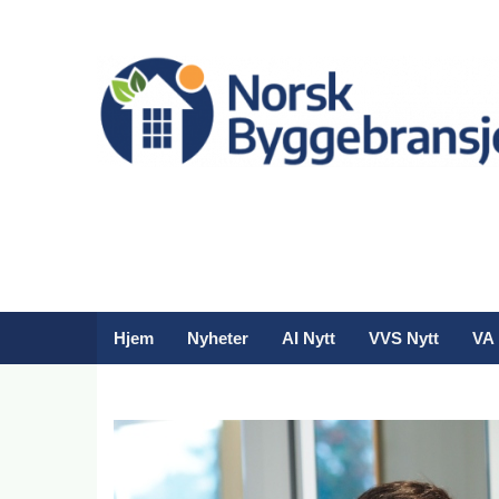
Hjem
Nyheter
AI Nytt
VVS Nytt
VA 