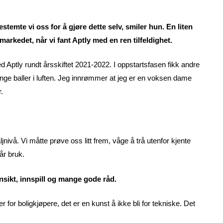
estemte vi oss for å gjøre dette selv, smiler hun. En liten
markedet, når vi fant Aptly med en ren tilfeldighet.
 Aptly rundt årsskiftet 2021-2022. I oppstartsfasen fikk andre
nge baller i luften. Jeg innrømmer at jeg er en voksen dame
.
nivå. Vi måtte prøve oss litt frem, våge å trå utenfor kjente
år bruk.
nnsikt, innspill og mange gode råd.
r for boligkjøpere, det er en kunst å ikke bli for tekniske. Det