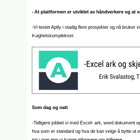
- At plattformen er utviklet av håndverkere og at v
-Vi testet Aptly i stadig flere prosjekter og nå bruker vi 
leilighetskomplekser.
Som dag og natt
-Tidligere jobbet vi med Excel- ark, word dokument o
hva som er standard og hva de kan velge å bytte ut ell
inn i mer enn vi kunne informere om tidligere.