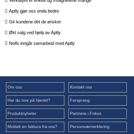
Verktøyet er enkelt og mulighetene mange
Aptly gjør oss enda bedre
Gir kundene det de ønsker
Økt salg ved hjelp av Aptly
Nelfo inngår samarbeid med Aptly
Om oss
Kontakt oss
Har du noe på hjertet?
Forsprang
Produktnyheter
Partnere i Fokus
Mottatt en faktura fra oss?
Personværnerklering