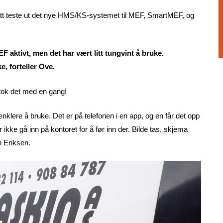
tt teste ut det nye HMS/KS-systemet til MEF, SmartMEF, og
F aktivt, men det har vært litt tungvint å bruke.
, forteller Ove.
t tok det med en gang!
nklere å bruke. Det er på telefonen i en app, og en får det opp
kke gå inn på kontoret for å før inn der. Bilde tas, skjema
n Eriksen.