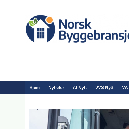
Hjem
Nyheter
AI Nytt
VVS Nytt
VA 