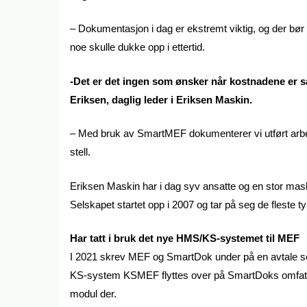
– Dokumentasjon i dag er ekstremt viktig, og der bør
noe skulle dukke opp i ettertid.
-Det er det ingen som ønsker når kostnadene er så
Eriksen, daglig leder i Eriksen Maskin.
– Med bruk av SmartMEF dokumenterer vi utført arb
stell.
Eriksen Maskin har i dag syv ansatte og en stor mas
Selskapet startet opp i 2007 og tar på seg de fleste
Har tatt i bruk det nye HMS/KS-systemet til MEF
I 2021 skrev MEF og SmartDok under på en avtale som
KS-system KSMEF flyttes over på SmartDoks omfatt
modul der.