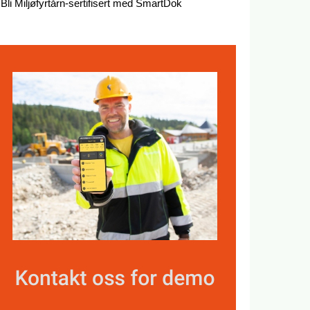
Bli Miljøfyrtårn-sertifisert med SmartDok