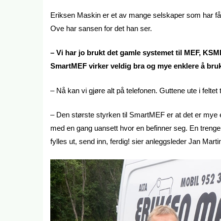
Eriksen Maskin er et av mange selskaper som har få
Ove har sansen for det han ser.
– Vi har jo brukt det gamle systemet til MEF, KSME
SmartMEF virker veldig bra og mye enklere å bruke
– Nå kan vi gjøre alt på telefonen. Guttene ute i felte
– Den største styrken til SmartMEF er at det er mye e
med en gang uansett hvor en befinner seg. En trenger i
fylles ut, send inn, ferdig! sier anleggsleder Jan Marti