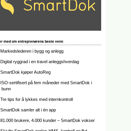
r med om entreprenørens beste venn
Markedslederen i bygg og anlegg
Digital ryggrad i en travel anleggshverdag
SmartDok kjøper AutoReg
ISO-sertifisert på fem måneder med SmartDok i
bunn
Tre tips for å lykkes med internkontroll
SmartDok samler alt i én app
81.000 brukere, 4.000 kunder – SmartDok vokser
Skjulte SmartDok-perler: HMS, kontroll og flyt