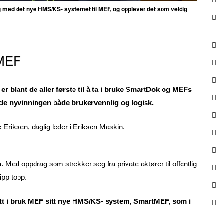
g med det nye HMS/KS- systemet til MEF, og opplever det som veldig
tMEF
r blant de aller første til å ta i bruke SmartDok og MEFs
e nyvinningen både brukervennlig og logisk.
 Eriksen, daglig leder i Eriksen Maskin.
. Med oppdrag som strekker seg fra private aktører til offentlig
pp topp.
tatt i bruk MEF sitt nye HMS/KS- system, SmartMEF, som i