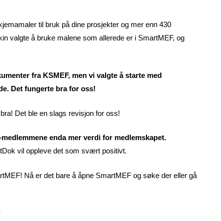
jemamaler til bruk på dine prosjekter og mer enn 430
skin valgte å bruke malene som allerede er i SmartMEF, og
dokumenter fra KSMEF, men vi valgte å starte med
. Det fungerte bra for oss!
bra! Det ble en slags revisjon for oss!
MEF-medlemmene enda mer verdi for medlemskapet.
tDok vil oppleve det som svært positivt.
artMEF! Nå er det bare å åpne SmartMEF og søke der eller gå
?