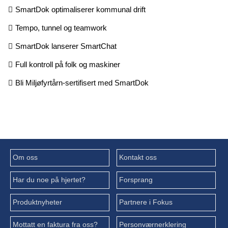
SmartDok optimaliserer kommunal drift
Tempo, tunnel og teamwork
SmartDok lanserer SmartChat
Full kontroll på folk og maskiner
Bli Miljøfyrtårn-sertifisert med SmartDok
Om oss
Kontakt oss
Har du noe på hjertet?
Forsprang
Produktnyheter
Partnere i Fokus
Mottatt en faktura fra oss?
Personværnerklering