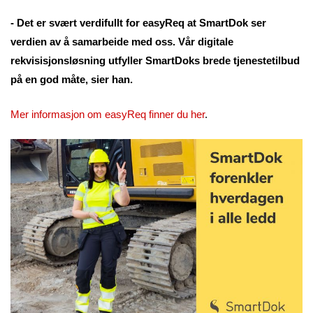
- Det er svært verdifullt for easyReq at SmartDok ser
verdien av å samarbeide med oss. Vår digitale
rekvisisjonsløsning utfyller SmartDoks brede tjenestetilbud
på en god måte, sier han.
Mer informasjon om easyReq finner du her
.