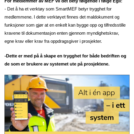
For medlemmer av MEF vil det bety følgende i følge Egil:
- Det å ha et verktøy som SmartMEF betyr trygghet for
medlemmene. I dette verktøyet finnes det maldokument og
funksjoner som gjør at en enkelt kan bygge opp og tilfredsstille
kravene til dokumentasjon enten gjennom myndighetskrav,
egne krav eller krav fra oppdragsgiver i prosjekter.
-Dette er med på å skape en trygghet for både bedriften og
de som er brukere av systemet ute på prosjektene.