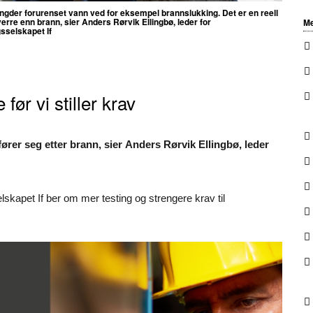
mengder forurenset vann ved for eksempel brannslukking. Det er en reell
verre enn brann, sier Anders Rørvik Ellingbø, leder for
Me
sselskapet If
før vi stiller krav
fører seg etter brann, sier Anders Rørvik Ellingbø, leder
skapet If ber om mer testing og strengere krav til