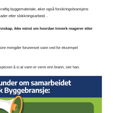
kraftig byggemateriale, øker også forsikringsbransjens
er etter slokkningsarbeid. .
kunnskap, ikke minst om hvordan treverk reagerer etter
å store mengder forurenset vann ved for eksempel
å spissen å si at vann er verre enn brann, sier han.