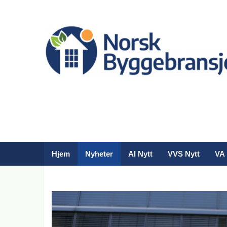
Hjem
Nyheter
AI Nytt
VVS Nytt
VA 