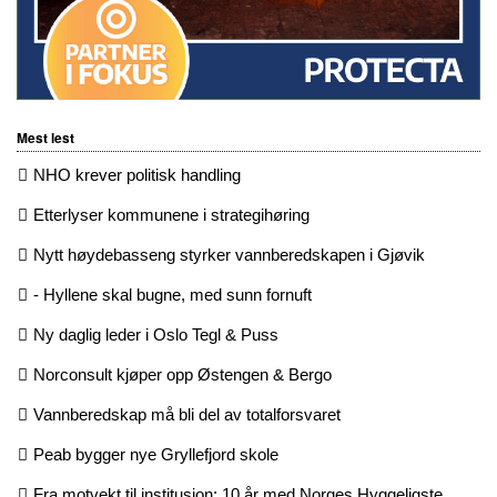
Mest lest
NHO krever politisk handling
Etterlyser kommunene i strategihøring
Nytt høydebasseng styrker vannberedskapen i Gjøvik
- Hyllene skal bugne, med sunn fornuft
Ny daglig leder i Oslo Tegl & Puss
Norconsult kjøper opp Østengen & Bergo
Vannberedskap må bli del av totalforsvaret
Peab bygger nye Gryllefjord skole
Fra motvekt til institusjon: 10 år med Norges Hyggeligste