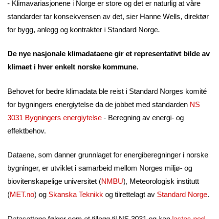
- Klimavariasjonene i Norge er store og det er naturlig at våre
standarder tar konsekvensen av det, sier Hanne Wells, direktør
for bygg, anlegg og kontrakter i Standard Norge.
De nye nasjonale klimadataene gir et representativt bilde av
klimaet i hver enkelt norske kommune.
Behovet for bedre klimadata ble reist i Standard Norges komité
for bygningers energiytelse da de jobbet med standarden
NS
3031 Bygningers energiytelse
- Beregning av energi- og
effektbehov.
Dataene, som danner grunnlaget for energiberegninger i norske
bygninger, er utviklet i samarbeid mellom Norges miljø- og
biovitenskapelige universitet (
NMBU
), Meteorologisk institutt
(
MET.no
) og
Skanska Teknikk
og tilrettelagt av
Standard Norge
.
Datasettene følger som et tillegg til NS 3031 og kan
lastes ned