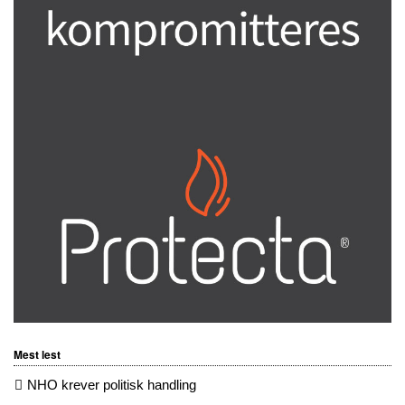
Mest lest
NHO krever politisk handling