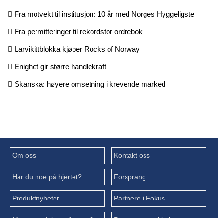
Fra motvekt til institusjon: 10 år med Norges Hyggeligste
Fra permitteringer til rekordstor ordrebok
Larvikittblokka kjøper Rocks of Norway
Enighet gir større handlekraft
Skanska: høyere omsetning i krevende marked
Om oss
Kontakt oss
Har du noe på hjertet?
Forsprang
Produktnyheter
Partnere i Fokus