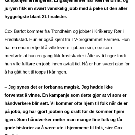
kampanjen arrangeres. Engasjementet har vært enormt, og
juryen fikk en svært vanskelig jobb med å peke ut den aller
hyggeligste blant 21 finalister.
Cox Barfot kommer fra Trondheim og jobber i Kråkerøy Rør i
Fredrikstad. Hun er også kjent fra TV-programmet Farmen. Hun
har en enorm vilje til å ville levere i jobben sin, noe som
medførte at hun en gang fikk frostskader i åtte av ti fingre fordi
hun ville fullføre en jobb innen avtalt tid. Nå er hun svært glad for
å ha gått helt til topps i kåringen.
– Jeg synes det er forbanna magisk. Jeg hadde ikke
forventet å vinne. En kampanje som dette gjør at vi som er
håndverkere blir sett. Vi kommer ofte hjem til folk når de er
på jobb, og har gjort jobben og dratt før de kommer hjem
igjen. Som håndverker møter man mange fine folk og får
gode historier av å være ute i hjemmene til folk, sier Cox