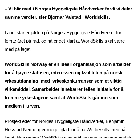
– Vi blir med i Norges Hyggeligste Håndverker fordi vi deler
samme verdier, sier Bjørnar Valstad i Worldskills.
I april starter jakten på Norges Hyggeligste Håndverker for
femte året på rad, og nå er det klart at WorldSkills skal være
med på laget.
WorldSkills Norway er en ideell organisasjon som arbeider
for å høyne statusen, interessen og kvaliteten på norsk
yrkesutdanning, med yrkeskonkurranser som et viktig
virkemiddel. Samarbeidet innebærer felles initiativ for å
fremme yrkesfagene samt at WorldSkills går inn som
medlem i juryen.
Prosjektleder for Norges Hyggeligste Håndverker, Benjamin
Husstad-Nedberg er meget glad for å ha WorldSkills med på
laget. Han mener WorldSkills sine mål og verdier passer perfekt