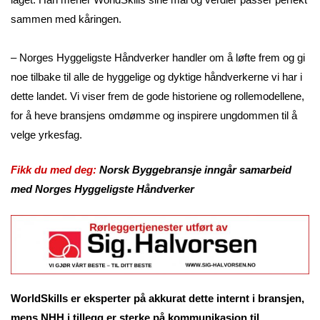
sammen med kåringen.
– Norges Hyggeligste Håndverker handler om å løfte frem og gi
noe tilbake til alle de hyggelige og dyktige håndverkerne vi har i
dette landet. Vi viser frem de gode historiene og rollemodellene,
for å heve bransjens omdømme og inspirere ungdommen til å
velge yrkesfag.
Fikk du med deg:
Norsk Byggebransje inngår samarbeid
med Norges Hyggeligste Håndverker
WorldSkills er eksperter på akkurat dette internt i bransjen,
mens NHH i tillegg er sterke på kommunikasjon til