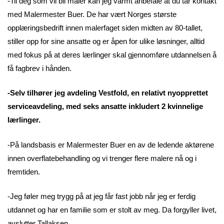
-Til deg som vil bli maler kan jeg varmt anbefale at du tar kontakt
med Malermester Buer. De har vært Norges største
opplæringsbedrift innen malerfaget siden midten av 80-tallet,
stiller opp for sine ansatte og er åpen for ulike løsninger, alltid
med fokus på at deres lærlinger skal gjennomføre utdannelsen å
få fagbrev i hånden.
-Selv tilhører jeg avdeling Vestfold, en relativt nyopprettet
serviceavdeling, med seks ansatte inkludert 2 kvinnelige
lærlinger.
-På landsbasis er Malermester Buer en av de ledende aktørene
innen overflatebehandling og vi trenger flere malere nå og i
fremtiden.
-Jeg føler meg trygg på at jeg får fast jobb når jeg er ferdig
utdannet og har en familie som er stolt av meg. Da forgyller livet,
avslutter Tallaksen.