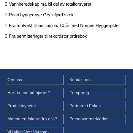
Vannberedskap må bli del av totalforsvaret
Peab bygger nye Gryllefjord skole
Fra motvekt til institusjon: 10 år med Norges Hyggeligste
Fra permitteringer til rekordstor ordrebok
Om oss
Kontakt oss
Har du noe på hjertet?
Forsprang
Produktnyheter
Partnere i Fokus
Mottatt en faktura fra oss?
Personværnerklering
Vi følger Vær Varsom-