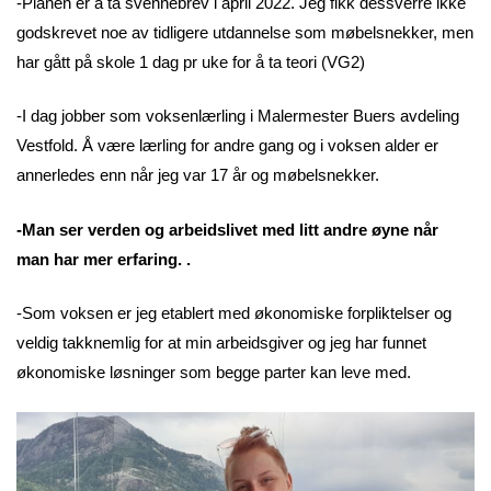
-Planen er å ta svennebrev i april 2022. Jeg fikk dessverre ikke
godskrevet noe av tidligere utdannelse som møbelsnekker, men
har gått på skole 1 dag pr uke for å ta teori (VG2)
-I dag jobber som voksenlærling i Malermester Buers avdeling
Vestfold. Å være lærling for andre gang og i voksen alder er
annerledes enn når jeg var 17 år og møbelsnekker.
-Man ser verden og arbeidslivet med litt andre øyne når
man har mer erfaring. .
-Som voksen er jeg etablert med økonomiske forpliktelser og
veldig takknemlig for at min arbeidsgiver og jeg har funnet
økonomiske løsninger som begge parter kan leve med.