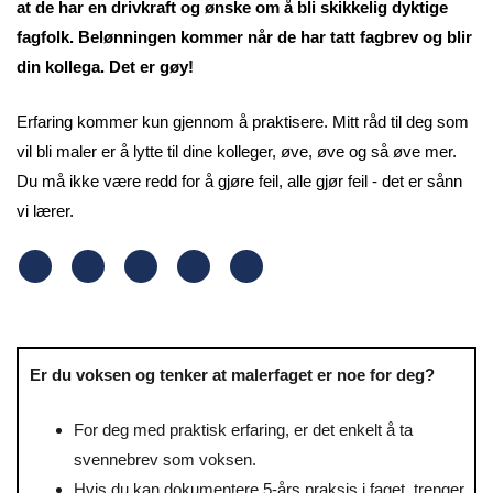
at de har en drivkraft og ønske om å bli skikkelig dyktige
fagfolk. Belønningen kommer når de har tatt fagbrev og blir
din kollega. Det er gøy!
Erfaring kommer kun gjennom å praktisere. Mitt råd til deg som
vil bli maler er å lytte til dine kolleger, øve, øve og så øve mer.
Du må ikke være redd for å gjøre feil, alle gjør feil - det er sånn
vi lærer.
Er du voksen og tenker at malerfaget er noe for deg?
For deg med praktisk erfaring, er det enkelt å ta
svennebrev som voksen.
Hvis du kan dokumentere 5-års praksis i faget, trenger