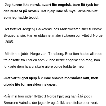
-Jeg kunne ikke norsk, svært lite engelsk, bare litt tysk for
det lærte vi på skolen. Det hjalp ikke så mye i arbeidslivet
som jeg hadde trodd.
Det forteller Jevgenij Galkovski, hos Malermester Buer til Norsk
Byggebransje. Han er utdannet maler i Litauen og flyttet til Norge
i 2005.
-Min første jobb i Norge var i Tønsberg. Bedriften hadde allerede
tre ansatte fra Litauen som kunne bedre engelsk enn meg, han
forklarte dem hva vi skulle gjøre og de forklarte meg.
-Det var til god hjelp å kunne snakke morsmålet mitt, men
gjorde lite for norskkunnskapen.
-Når min bror siden flyttet til Norge hjalp jeg han å få jobb i
Brødrene Vatndal, der jeg selv også fikk ansettelse etterhvert.