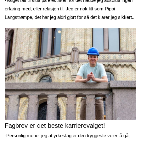
-Valget falt til slutt på elektriker, for det hadde jeg absolutt ingen
erfaring med, eller relasjon til. Jeg er nok litt som Pippi
Langstrømpe, det har jeg aldri gjort før så det klarer jeg sikkert...
Fagbrev er det beste karrierevalget!
-Personlig mener jeg at yrkesfag er den tryggeste veien å gå,