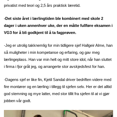
privatist med teori og 2,5 års praktisk læretid.
-Det siste året i lærlingtiden ble kombinert med skole 2
dager i uken annenhver uke, der en måtte fullføre eksamen i
VG3 for å bli godkjent til å ta fagprøven.
-Jeg er utrolig takknemlig for min tidligere sjef Hallgeir Alme, han
så muligheter i min kompetanse og erfaring, og gav meg
lærlingeplass. Han var min helt og mitt store idol, når han sluttet
i firma i fjor gråt jeg, og arrangerte stor avskjedsfest for han.
-Dagens sjef er like fin, Kjetil Sandal driver bedriften videre med
fire montører og en lærling i tillegg til sjefen selv. Her er det alltid
god stemning og mye latter, med stor tillit fra sjefen til at vi gjør
jobben vår godt.