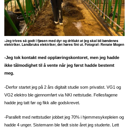
-Jeg trives så godt i fjøsen med dyr og dritlukt at jeg skal bli bøndenes
elektriker. Landbruks elektriker, det høres fint ut. Fotograf:
Renate Mogen
-Jeg tok kontakt med opplæringskontoret, men jeg hadde
ikke tålmodighet til å vente når jeg først hadde bestemt
meg.
-Derfor startet jeg på 2 års digitalt studie som privatist. VG1 og
VG2 elektro ble gjennomført via NKI nettstudie. Fellesfagene
hadde jeg tatt før og fikk alle godskrevet.
-Parallelt med nettstudier jobbet jeg 70% i hjemmesykepleien og
hadde 4 unger. Sistemann ble født siste året jeg studerte. Lett