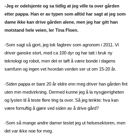
-Jeg er odelsjente og sa tidlig at jeg ville ta over gården
etter pappa. Han er av typen som alltid har sagt at jeg som
dame ikke kan drive gården alene, men jeg har gitt han
motstand hele veien, ler Tina Floen.
-Som sagt så gjort, jeg tok fagbrev som agronom i 2011. Vi
driver ganske stort, med ca 100 dyr og har tatt i bruk ny
teknologi og robot, men det er tøft å være bonde i dagens
samfunn og ingen vet hvordan verden ser ut om 15-20 år.
-Siden pappa er bare 20 år eldre enn meg driver han gården fint
uten min medvirkning. Dermed kunne jeg å la nysgjerrigheten
og lysten til å teste flere ting ta over. Så jeg tenkte: hva kan
være fornuftig å gjøre ved siden av å drive gård?
-Som så mange andre damer testet jeg ut helsesektoren, men
det var ikke noe for meg.