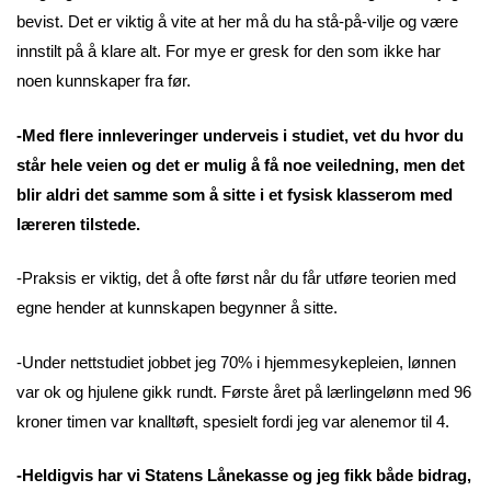
bevist. Det er viktig å vite at her må du ha stå-på-vilje og være
innstilt på å klare alt. For mye er gresk for den som ikke har
noen kunnskaper fra før.
-Med flere innleveringer underveis i studiet, vet du hvor du
står hele veien og det er mulig å få noe veiledning, men det
blir aldri det samme som å sitte i et fysisk klasserom med
læreren tilstede.
-Praksis er viktig, det å ofte først når du får utføre teorien med
egne hender at kunnskapen begynner å sitte.
-Under nettstudiet jobbet jeg 70% i hjemmesykepleien, lønnen
var ok og hjulene gikk rundt. Første året på lærlingelønn med 96
kroner timen var knalltøft, spesielt fordi jeg var alenemor til 4.
-Heldigvis har vi Statens Lånekasse og jeg fikk både bidrag,