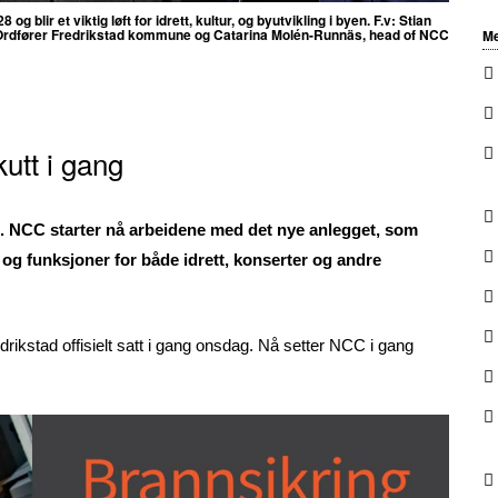
 blir et viktig løft for idrett, kultur, og byutvikling i byen. F.v:
Stian
, Ordfører Fredrikstad kommune og Catarina Molén-Runnäs, head of NCC
Me
kutt i gang
ng. NCC starter nå arbeidene med det nye anlegget, som
ere og funksjoner for både idrett, konserter og andre
rikstad offisielt satt i gang onsdag. Nå setter NCC i gang