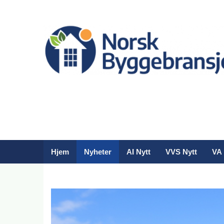
Hjem
Nyheter
AI Nytt
VVS Nytt
VA 