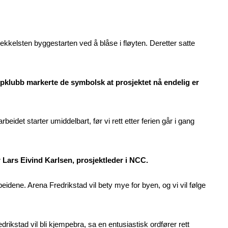
kkelsten byggestarten ved å blåse i fløyten. Deretter satte
klubb markerte de symbolsk at prosjektet nå endelig er
eidet starter umiddelbart, før vi rett etter ferien går i gang
r Lars Eivind Karlsen, prosjektleder i NCC.
beidene. Arena Fredrikstad vil bety mye for byen, og vi vil følge
drikstad vil bli kjempebra, sa en entusiastisk ordfører rett