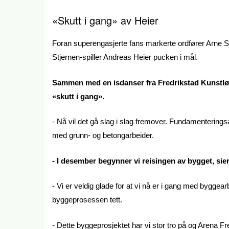
«Skutt i gang» av
Heier
Foran superengasjerte fans markerte ordfører Arne Se
Stjernen-spiller Andreas Heier pucken i mål.
Sammen med en isdanser fra Fredrikstad Kunstløp
«skutt i gang».
- Nå vil det gå slag i slag fremover. Fundamenteringsarb
med grunn- og betongarbeider.
- I desember begynner vi reisingen av bygget, sie
- Vi er veldig glade for at vi nå er i gang med byggear
byggeprosessen tett.
- Dette byggeprosjektet har vi stor tro på og Arena Fre