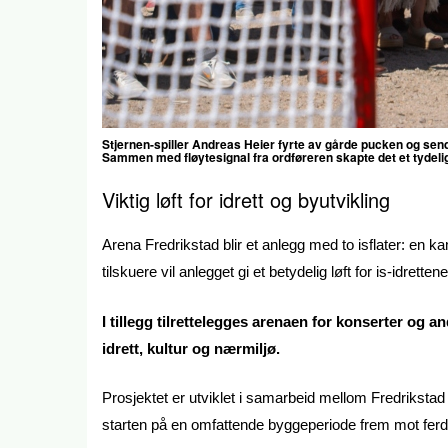
Stjernen-spiller Andreas Heier fyrte av gårde pucken og send
Sammen med fløytesignal fra ordføreren skapte det et tydelig
Viktig løft for idrett og byutvikling
Arena Fredrikstad blir et anlegg med to isflater: en ka
tilskuere vil anlegget gi et betydelig løft for is-idrettene
I tillegg tilrettelegges arenaen for konserter og a
idrett, kultur og nærmiljø.
Prosjektet er utviklet i samarbeid mellom Fredrik
starten på en omfattende byggeperiode frem mot ferdi