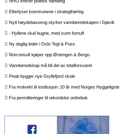
NHO krever politisk handling
Etterlyser kommunene i strategihøring
Nytt høydebasseng styrker vannberedskapen i Gjøvik
- Hyllene skal bugne, med sunn fornuft
Ny daglig leder i Oslo Tegl & Puss
Norconsult kjøper opp Østengen & Bergo
Vannberedskap må bli del av totalforsvaret
Peab bygger nye Gryllefjord skole
Fra motvekt til institusjon: 10 år med Norges Hyggeligste
Fra permitteringer til rekordstor ordrebok