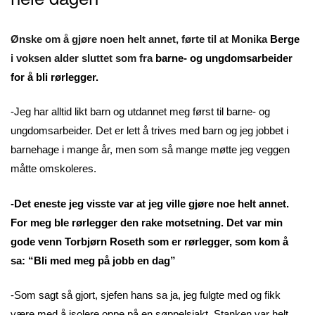
Ønske om å gjøre noen helt annet, førte til at Monika
Berge
i voksen alder sluttet som fra
barne- og ungdomsarbeider
for å bli rørlegger.
-Jeg har alltid likt barn og utdannet meg først til barne- og
ungdomsarbeider. Det er lett å trives med barn og jeg jobbet i
barnehage i mange år, men som så mange møtte jeg veggen
måtte omskoleres.
-Det eneste jeg visste var at jeg ville gjøre noe helt annet.
For meg ble rørlegger den rake motsetning. Det var min
gode venn Torbjørn Roseth som er rørlegger, som kom å
sa: “Bli med meg på jobb en dag”
-Som sagt så gjort, sjefen hans sa ja, jeg fulgte med og fikk
være med å isolere oppe på en søppelsjakt. Stanken var helt