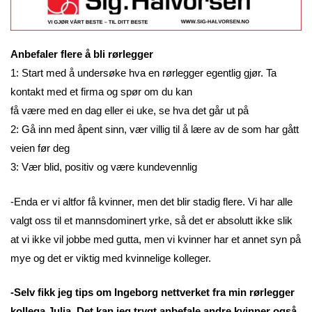
Anbefaler flere å bli rørlegger
1: Start med å undersøke hva en rørlegger egentlig gjør. Ta
kontakt med et firma og spør om du kan
få være med en dag eller ei uke, se hva det går ut på
2: Gå inn med åpent sinn, vær villig til å lære av de som har gått
veien før deg
3: Vær blid, positiv og være kundevennlig
-Enda er vi altfor få kvinner, men det blir stadig flere. Vi har alle
valgt oss til et mannsdominert yrke, så det er absolutt ikke slik
at vi ikke vil jobbe med gutta, men vi kvinner har et annet syn på
mye og det er viktig med kvinnelige kolleger.
-Selv fikk jeg tips om Ingeborg nettverket fra min rørlegger
kollega Julia. Det kan jeg trygt anbefale andre kvinner også.