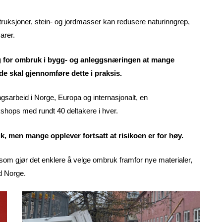
uksjoner, stein- og jordmasser kan redusere naturinngrep,
arer.
g for ombruk i bygg- og anleggsnæringen at mange
e skal gjennomføre dette i praksis.
gsarbeid i Norge, Europa og internasjonalt, en
hops med rundt 40 deltakere i hver.
k, men mange opplever fortsatt at risikoen er for høy.
 som gjør det enklere å velge ombruk framfor nye materialer,
d Norge.