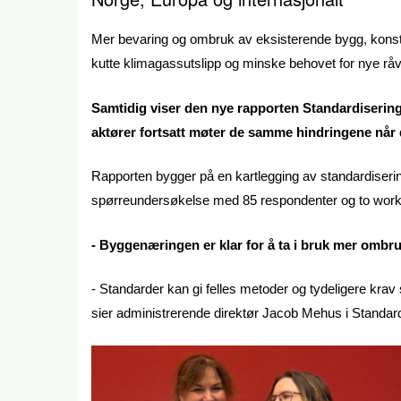
Mer bevaring og ombruk av eksisterende bygg, konstr
kutte klimagassutslipp og minske behovet for nye råv
Samtidig viser den nye rapporten Standardiserin
aktører fortsatt møter de samme hindringene når d
Rapporten bygger på en kartlegging av standardiserin
spørreundersøkelse med 85 respondenter og to works
- Byggenæringen er klar for å ta i bruk mer ombru
- Standarder kan gi felles metoder og tydeligere krav
sier administrerende direktør Jacob Mehus i Standar