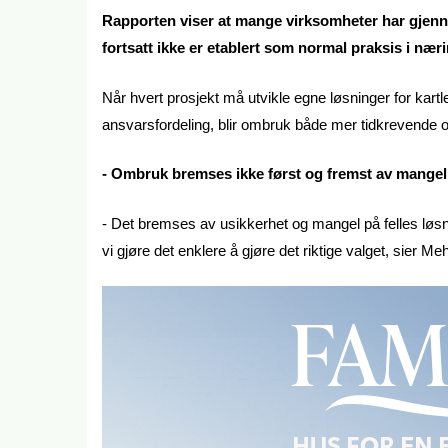
Rapporten viser at mange virksomheter har gjenn
fortsatt ikke er etablert som normal praksis i nær
Når hvert prosjekt må utvikle egne løsninger for kartl
ansvarsfordeling, blir ombruk både mer tidkrevende o
- Ombruk bremses ikke først og fremst av mangel p
- Det bremses av usikkerhet og mangel på felles løsn
vi gjøre det enklere å gjøre det riktige valget, sier Me