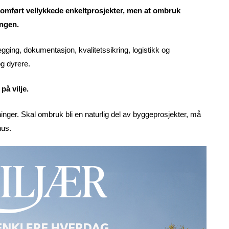
omført vellykkede enkeltprosjekter, men at ombruk
ingen.
egging, dokumentasjon, kvalitetssikring, logistikk og
g dyrere.
å vilje.
inger. Skal ombruk bli en naturlig del av byggeprosjekter, må
hus.