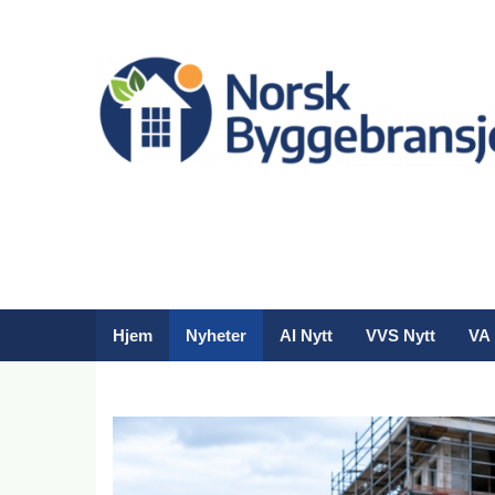
Hjem
Nyheter
AI Nytt
VVS Nytt
VA 