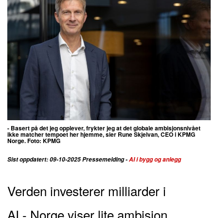
- Basert på det jeg opplever, frykter jeg at det globale ambisjonsnivået
ikke matcher tempoet her hjemme, sier
Rune Skjelvan, CEO i KPMG
Norge
. Foto: KPMG
Sist oppdatert: 09-10-2025 Pressemelding -
AI i bygg og anlegg
Verden investerer milliarder i
AI
-
Norge viser lite ambisjon ​​​​​