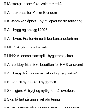
Mestergruppen: Skal vokse med AI
AI- suksess for Møller Eiendom
KI-fabrikken åpnet – ny milepæl for digitalisering
AI i bygg og anlegg i 2026
AI i bygg: Fra forvirring til konkurransefortrinn
NHO: AI øker produktivitet
LINK: AI endrer samspill i byggeprosjekter
AI-verktøy fritar ikke bedriften for HMS-ansvaret
AI i bygg: Når blir smart teknologi høyrisiko?
KI kan bli ny nøkkel i byggesak
Skal gjøre AI trygt og nyttig for håndverkere
Skal få fart på grønn rehabilitering
KI-lov sendes på ny høring etter EU-endringer