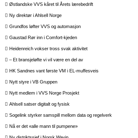
Østlandske VVS kåret til Årets lærebedrift
Ny direktør i Ahlsell Norge
Grundfos løfter VVS og automasjon
Gaustad Rør inn i Comfort-kjeden
Heidenreich vokser tross svak aktivitet
– Et bransjeløfte vi vil være en del av
HK Sandnes vant første VM i EL-muffesveis
Nytt styre i VB Gruppen
Nytt medlem i VVS Norge Prosjekt
Ahlsell satser digitalt og fysisk
Sogelink styrker samspill mellom data og regelverk
Nå er det «alle mann til pumpene»
Ny distriktssjef i Norsk Wavin