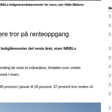
e NBBLs boligmarkedsbarometer for mars, sier Hilde Midsem
Me
ere tror på renteoppgang
boliglånsrenter det neste året, viser NBBLs
vending de siste to månedene. Andelen som venter
osent i mars.
5 prosent i januar til 18 prosent. 37 prosent tror renten vil