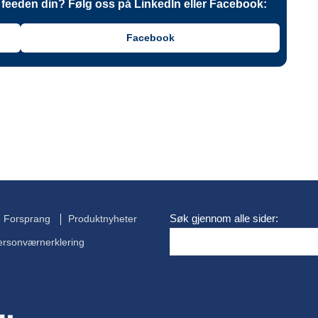
 i feeden din? Følg oss på LinkedIn eller Facebook:
Facebook
Søk gjennom alle sider:
Forsprang
Produktnyheter
ersonværnerklering