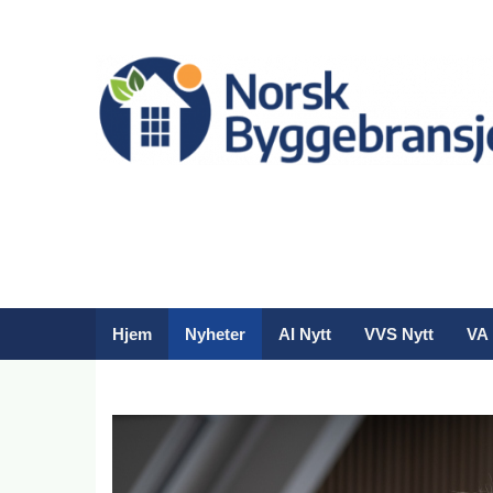
Hjem
Nyheter
AI Nytt
VVS Nytt
VA 