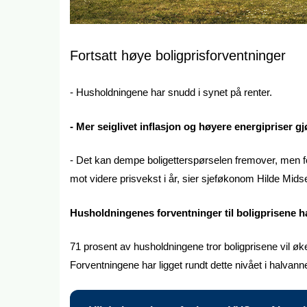
Fortsatt høye boligprisforventninger
- Husholdningene har snudd i synet på renter.
- Mer seiglivet inflasjon og høyere energipriser g
- Det kan dempe boligetterspørselen fremover, men fo
mot videre prisvekst i år, sier sjeføkonom Hilde Mi
Husholdningenes forventninger til boligprisene har 
71 prosent av husholdningene tror boligprisene vil øk
Forventningene har ligget rundt dette nivået i halvanne