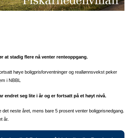
jør at stadig flere nå venter renteoppgang.
rtsatt høye boligprisforventninger og reallønnsvekst peker
dsem i NBBL
endret seg lite i år og er fortsatt på et høyt nivå.
e det neste året, mens bare 5 prosent venter boligprisnedgang.
t år.