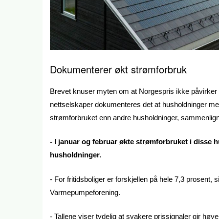
Dokumenterer økt strømforbruk
Brevet knuser myten om at Norgespris ikke påvirker f
nettselskaper dokumenteres det at husholdninger med
strømforbruket enn andre husholdninger, sammenlig
- I januar og februar økte strømforbruket i diss
husholdninger.
- For fritidsboliger er forskjellen på hele 7,3 prosent
Varmepumpeforening.
- Tallene viser tydelig at svakere prissignaler gir høy