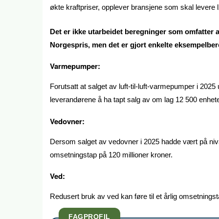
økte kraftpriser, opplever bransjene som skal levere l
Det er ikke utarbeidet beregninger som omfatter a
Norgespris, men det er gjort enkelte eksempelbere
Varmepumper:
Forutsatt at salget av luft-til-luft-varmepumper i 20
leverandørene å ha tapt salg av om lag 12 500 enheter
Vedovner:
Dersom salget av vedovner i 2025 hadde vært på nivå
omsetningstap på 120 millioner kroner.
Ved:
Redusert bruk av ved kan føre til et årlig omsetningst
FAGPROFIL