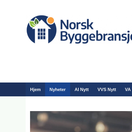
Hjem
Nyheter
AI Nytt
VVS Nytt
VA 