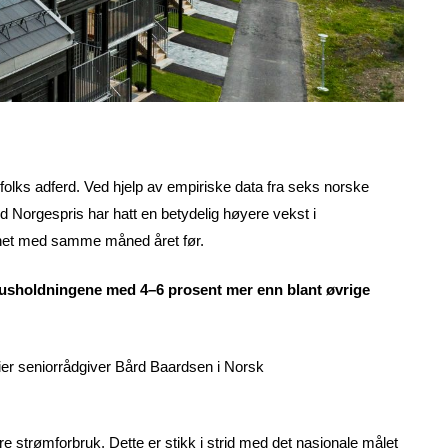
olks adferd. Ved hjelp av empiriske data fra seks norske
 Norgespris har hatt en betydelig høyere vekst i
net med samme måned året før.
e husholdningene med 4–6 prosent mer enn blant øvrige
, sier seniorrådgiver Bård Baardsen i Norsk
ere strømforbruk. Dette er stikk i strid med det nasjonale målet