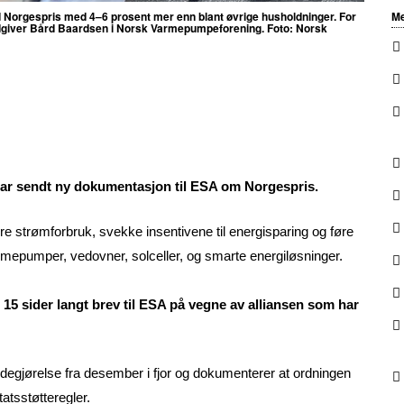
ed Norgespris med 4–6 prosent mer enn blant øvrige husholdninger. For
Me
orrådgiver Bård Baardsen i Norsk Varmepumpeforening. Foto: Norsk
ar sendt ny dokumentasjon til ESA om Norgespris.
ere strømforbruk, svekke insentivene til energisparing og føre
armepumper, vedovner, solceller, og smarte energiløsninger.
15 sider langt brev til ESA på vegne av alliansen som har
redegjørelse fra desember i fjor og dokumenterer at ordningen
atsstøtteregler.