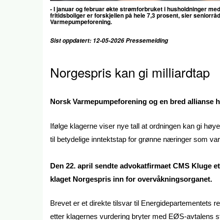
- I januar og februar økte strømforbruket i husholdninger m
fritidsboliger er forskjellen på hele 7,3 prosent, sier seni
Varmepumpeforening.
Sist oppdatert: 12-05-2026 Pressemelding
Norgespris kan gi milliardtap
Norsk Varmepumpeforening og en bred allianse h
Ifølge klagerne viser nye tall at ordningen kan gi høy
til betydelige inntektstap for grønne næringer som v
Den 22. april sendte advokatfirmaet CMS Kluge et 
klaget Norgespris inn for overvåkningsorganet.
Brevet er et direkte tilsvar til Energidepartementets 
etter klagernes vurdering bryter med EØS-avtalens st