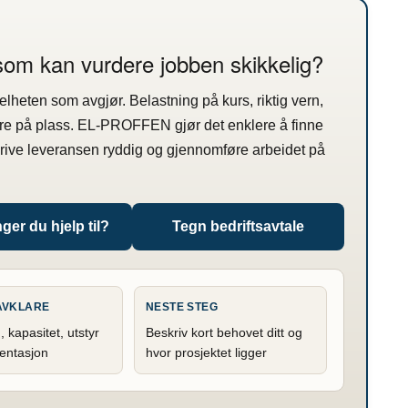
 som kan vurdere jobben skikkelig?
 helheten som avgjør. Belastning på kurs, riktig vern,
re på plass. EL-PROFFEN gjør det enklere å finne
krive leveransen ryddig og gjennomføre arbeidet på
ger du hjelp til?
Tegn bedriftsavtale
 AVKLARE
NESTE STEG
, kapasitet, utstyr
Beskriv kort behovet ditt og
entasjon
hvor prosjektet ligger