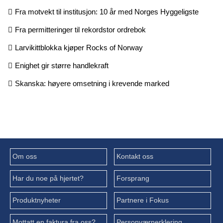
Fra motvekt til institusjon: 10 år med Norges Hyggeligste
Fra permitteringer til rekordstor ordrebok
Larvikittblokka kjøper Rocks of Norway
Enighet gir større handlekraft
Skanska: høyere omsetning i krevende marked
Om oss
Kontakt oss
Har du noe på hjertet?
Forsprang
Produktnyheter
Partnere i Fokus
Mottatt en faktura fra oss?
Personværnerklering