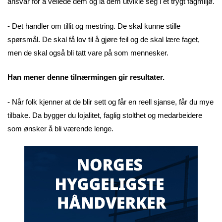
ansvar for å veilede dem og la dem utvikle seg i et trygt fagmiljø.
- Det handler om tillit og mestring. De skal kunne stille
spørsmål. De skal få lov til å gjøre feil og de skal lære faget,
men de skal også bli tatt vare på som mennesker.
Han mener denne tilnærmingen gir resultater.
- Når folk kjenner at de blir sett og får en reell sjanse, får du mye
tilbake. Da bygger du lojalitet, faglig stolthet og medarbeidere
som ønsker å bli værende lenge.