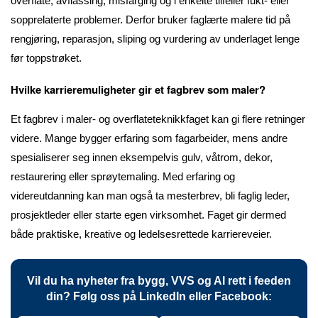
overflate, avflassing, misfarging og i enkelte tilfeller fukt- eller
sopprelaterte problemer. Derfor bruker faglærte malere tid på
rengjøring, reparasjon, sliping og vurdering av underlaget lenge
før toppstrøket.
Hvilke karrieremuligheter gir et fagbrev som maler?
Et fagbrev i maler- og overflateteknikkfaget kan gi flere retninger
videre. Mange bygger erfaring som fagarbeider, mens andre
spesialiserer seg innen eksempelvis gulv, våtrom, dekor,
restaurering eller sprøytemaling. Med erfaring og
videreutdanning kan man også ta mesterbrev, bli faglig leder,
prosjektleder eller starte egen virksomhet. Faget gir dermed
både praktiske, kreative og ledelsesrettede karriereveier.
Vil du ha nyheter fra bygg, VVS og AI rett i feeden
din? Følg oss på LinkedIn eller Facebook: