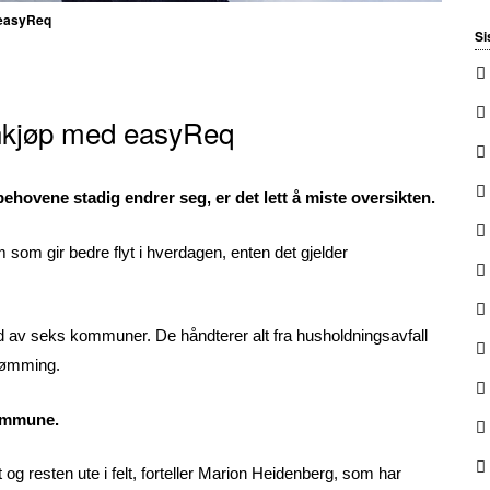
: easyReq
Si
nnkjøp med easyReq
behovene stadig endrer seg, er det lett å miste oversikten.
som gir bedre flyt i hverdagen, enten det gjelder
id av seks kommuner. De håndterer alt fra husholdningsavfall
iktømming.
kommune.
t og resten ute i felt, forteller Marion Heidenberg, som har