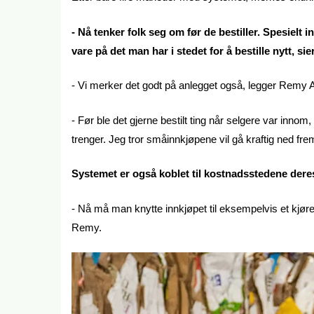
- Nå tenker folk seg om før de bestiller. Spesielt 
vare på det man har i stedet for å bestille nytt, si
- Vi merker det godt på anlegget også, legger Remy A
- Før ble det gjerne bestilt ting når selgere var innom
trenger. Jeg tror småinnkjøpene vil gå kraftig ned fre
Systemet er også koblet til kostnadsstedene deres
- Nå må man knytte innkjøpet til eksempelvis et kjøret
Remy.