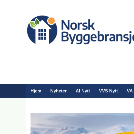
Hjem
Nyheter
AI Nytt
VVS Nytt
VA 