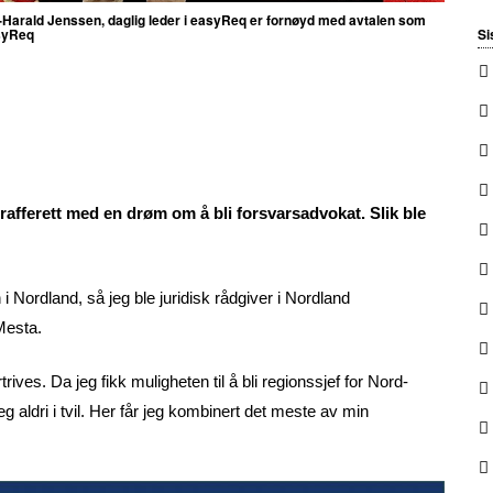
s-Harald Jenssen, daglig leder i easyReq er fornøyd med avtalen som
syReq
Si
afferett med en drøm om å bli forsvarsadvokat. Slik ble
n i Nordland, så jeg ble juridisk rådgiver i Nordland
Mesta.
trives. Da jeg fikk muligheten til å bli regionssjef for Nord-
aldri i tvil. Her får jeg kombinert det meste av min