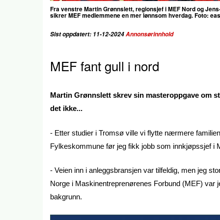
Fra venstre Martin Grønnslett, regionsjef i MEF Nord og Jen
sikrer MEF medlemmene en mer lønnsom hverdag. Foto: ea
Sist oppdatert: 11-12-2024
Annonsørinnhold
MEF fant gull i nord
Martin Grønnslett skrev sin masteroppgave om str
det ikke...
- Etter studier i Tromsø ville vi flytte nærmere familie
Fylkeskommune før jeg fikk jobb som innkjøpssjef i 
- Veien inn i anleggsbransjen var tilfeldig, men jeg stor
Norge i Maskinentreprenørenes Forbund (MEF) var jeg 
bakgrunn.