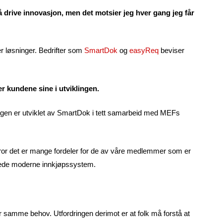
 drive innovasjon, men det motsier jeg hver gang jeg får
er løsninger. Bedrifter som
SmartDok
og
easyReq
beviser
er kundene sine i utviklingen.
ngen er utviklet av SmartDok i tett samarbeid med MEFs
tror det er mange fordeler for de av våre medlemmer som er
llerede moderne innkjøpssystem.
ar samme behov. Utfordringen derimot er at folk må forstå at