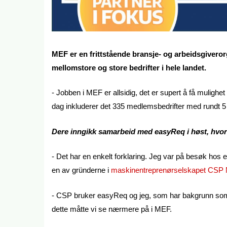
MEF er en frittstående bransje- og arbeidsgiveror
mellomstore og store bedrifter i hele landet.
- Jobben i MEF er allsidig, det er supert å få mulighe
dag inkluderer det 335 medlemsbedrifter med rundt 5 
Dere inngikk samarbeid med easyReq i høst, hvo
- Det har en enkelt forklaring. Jeg var på besøk hos
en av gründerne i
maskinentreprenørselskapet CSP
- CSP bruker easyReq og jeg, som har bakgrunn som inn
dette måtte vi se nærmere på i MEF.