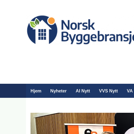
Hjem
Nyheter
AI Nytt
VVS Nytt
VA 