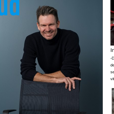
I
-D
de
se
vi