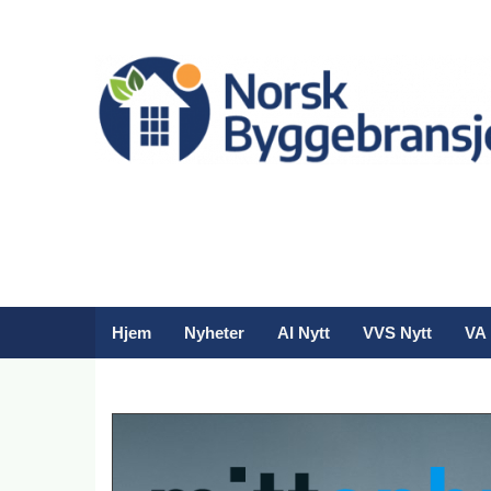
Hjem
Nyheter
AI Nytt
VVS Nytt
VA 