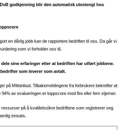
n DsB godkjenning blir den automatisk utestengt hos
toppscore
jort en dårlig jobb kan de rapportere bedriften til oss. Da går vi
urdering som vi forholder oss til.
n dele sine erfaringer etter at bedriften har utført jobbene.
edrifter som leverer som avtalt.
nger på Mittanbud. Tilbakemeldingene fra forbrukere bekrefter at
e 94% av evalueringen er toppscore med fire eller fem stjerner.
e ressurser på å kvalitetssikre bedriftene som registrerer seg
herdig innsats.