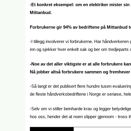
-Et konkret eksempel: om en elektriker mister si
Mittanbud.
Forbrukerne gir 94% av bedriftene på Mittanbud 
-I tillegg involverer vi forbrukerne. Har håndverkeren g
inn og sjekker hver enkelt sak og ber om tredjeparts v
-Noe av det aller viktigste er at alle forbrukere ka
Nå jobber altså forbrukere sammen og fremhever b
-Så langt er det publisert flere hundre tusen evalueri
de fleste håndverksbedriftene i Norge er seriøse, hel
-Selv om vi stiller beinharde krav og legger betydelig
hos oss, hender det at noen slipper gjennom - tross i