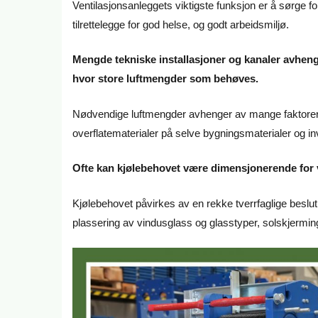
Ventilasjonsanleggets viktigste funksjon er å sørge f
tilrettelegge for god helse, og godt arbeidsmiljø.
Mengde tekniske installasjoner og kanaler avhenger
hvor store luftmengder som behøves.
Nødvendige luftmengder avhenger av mange faktorer s
overflatematerialer på selve bygningsmaterialer og in
Ofte kan kjølebehovet være dimensjonerende for 
Kjølebehovet påvirkes av en rekke tverrfaglige beslut
plassering av vindusglass og glasstyper, solskjerming