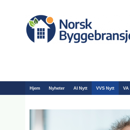
Hjem
Nyheter
AI Nytt
VVS Nytt
VA 