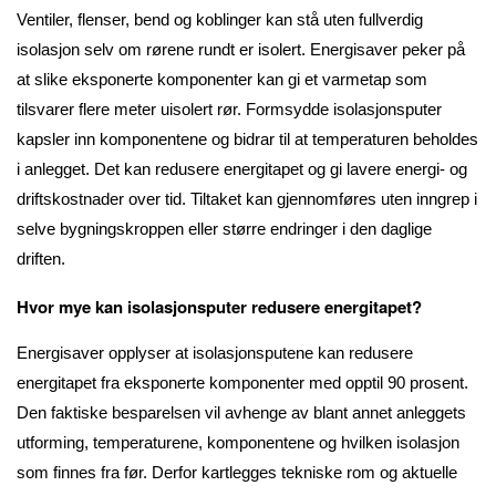
Ventiler, flenser, bend og koblinger kan stå uten fullverdig
isolasjon selv om rørene rundt er isolert. Energisaver peker på
at slike eksponerte komponenter kan gi et varmetap som
tilsvarer flere meter uisolert rør. Formsydde isolasjonsputer
kapsler inn komponentene og bidrar til at temperaturen beholdes
i anlegget. Det kan redusere energitapet og gi lavere energi- og
driftskostnader over tid. Tiltaket kan gjennomføres uten inngrep i
selve bygningskroppen eller større endringer i den daglige
driften.
Hvor mye kan isolasjonsputer redusere energitapet?
Energisaver opplyser at isolasjonsputene kan redusere
energitapet fra eksponerte komponenter med opptil 90 prosent.
Den faktiske besparelsen vil avhenge av blant annet anleggets
utforming, temperaturene, komponentene og hvilken isolasjon
som finnes fra før. Derfor kartlegges tekniske rom og aktuelle