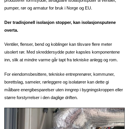
produserer formsydde, avtagbare isolasjonsputer til ventiler,
pumper, rør og armatur for bruk i Norge og EU.
Der tradisjonell isolasjon stopper, kan isolasjonsputene
overta.
Ventiler, flenser, bend og koblinger kan tilsvare flere meter
uisolert rør. Med skreddersydde puter kapsles komponentene
inn, slik at mindre varme går tapt fra tekniske anlegg og rom.
For eiendomsbesittere, tekniske entreprenører, kommuner,
borettslag, sameier, rørleggere og isolatører kan dette gi
målbare energibesparelser uten inngrep i bygningskroppen eller
større forstyrrelser i den daglige driften.