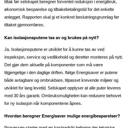
tiltak før selskapet beregner forventet reduksjon i energibruk,
økonomisk besparelse og tilbakebetalingstid for det enkelte
anlegget. Rapporten skal gi et konkret beslutningsgrunnlag før
tiltaket gjennomføres.
Kan isolasjonsputene tas av og brukes på nytt?
Ja. Isolasjonsputene er utviklet for å kunne tas av ved
inspeksjon, service og vedlikehold og deretter monteres på nytt.
Det gjør dem aktuelle på komponenter som må være
tilgjengelige i den daglige driften. Ifølge Energisaver er putene
både avtagbare og ombrukbare, tilpasset krevende miljøer og
utviklet for lang levetid. Selskapet opplyser at alle puter leveres
med 30 års garanti. Ombruksmuligheten kan redusere behovet
for ny isolasjon når komponentene åpnes.
Hvordan beregner Energisaver mulige energibesparelser?
Prosessen starter med en kostnadsfri befaring der tekniske