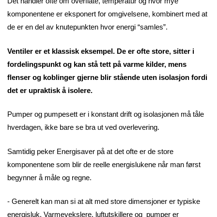
Det handler ofte om overflate, temperatur og hvor mye
komponentene er eksponert for omgivelsene, kombinert med at
de er en del av knutepunkten hvor energi “samles”.
Ventiler er et klassisk eksempel. De er ofte store, sitter i
fordelingspunkt og kan stå tett på varme kilder, mens
flenser og koblinger gjerne blir stående uten isolasjon fordi
det er upraktisk å isolere.
Pumper og pumpesett er i konstant drift og isolasjonen må tåle
hverdagen, ikke bare se bra ut ved overlevering.
Samtidig peker Energisaver på at det ofte er de store
komponentene som blir de reelle energislukene når man først
begynner å måle og regne.
- Generelt kan man si at alt med store dimensjoner er typiske
energisluk. Varmevekslere, luftutskillere og pumper er