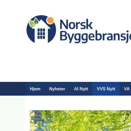
Hjem
Nyheter
AI Nytt
VVS Nytt
VA 