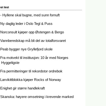
st lest
- Hyllene skal bugne, med sunn fornuft
Ny daglig leder i Oslo Tegl & Puss
Norconsult kjøper opp Østengen & Bergo
Vannberedskap må bli del av totalforsvaret
Peab bygger nye Gryllefjord skole
Fra motvekt til institusjon: 10 år med Norges
Hyggeligste
Fra permitteringer til rekordstor ordrebok
Larvikittblokka kjøper Rocks of Norway
Enighet gir større handlekraft
Skanska: høyere omsetning i krevende marked