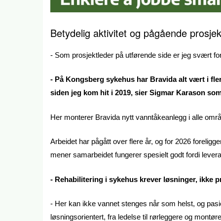
Betydelig aktivitet og pågående prosjek
- Som prosjektleder på utførende side er jeg svært 
- På Kongsberg sykehus har Bravida alt vært i flere
siden jeg kom hit i 2019, sier Sigmar Karason som
Her monterer Bravida nytt vanntåkeanlegg i alle om
Arbeidet har pågått over flere år, og for 2026 foreligge
mener samarbeidet fungerer spesielt godt fordi levera
- Rehabilitering i sykehus krever løsninger, ikke 
- Her kan ikke vannet stenges når som helst, og pasie
løsningsorientert, fra ledelse til rørleggere og montør