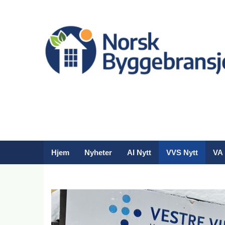
Hjem
Nyheter
AI Nytt
VVS Nytt
VA 