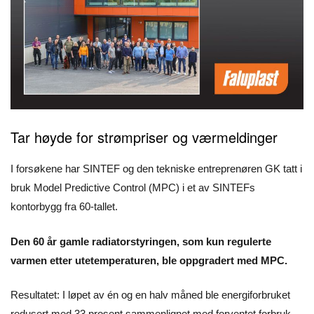
Tar høyde for strømpriser og værmeldinger
I forsøkene har SINTEF og den tekniske entreprenøren GK tatt i
bruk Model Predictive Control (MPC) i et av SINTEFs
kontorbygg fra 60-tallet.
Den 60 år gamle radiatorstyringen, som kun regulerte
varmen etter utetemperaturen, ble oppgradert med MPC.
Resultatet: I løpet av én og en halv måned ble energiforbruket
redusert med 33 prosent sammenlignet med forventet forbruk