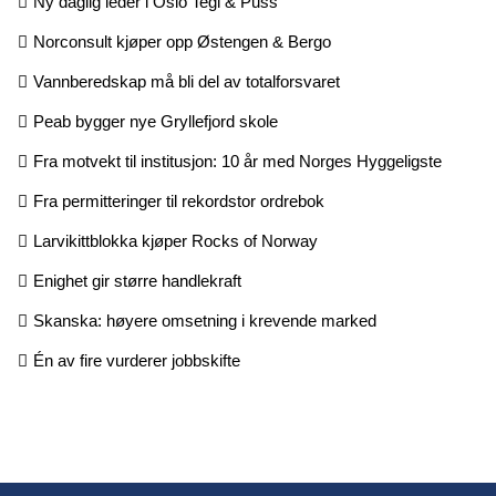
Ny daglig leder i Oslo Tegl & Puss
Norconsult kjøper opp Østengen & Bergo
Vannberedskap må bli del av totalforsvaret
Peab bygger nye Gryllefjord skole
Fra motvekt til institusjon: 10 år med Norges Hyggeligste
Fra permitteringer til rekordstor ordrebok
Larvikittblokka kjøper Rocks of Norway
Enighet gir større handlekraft
Skanska: høyere omsetning i krevende marked
Én av fire vurderer jobbskifte