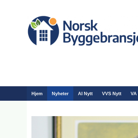
Hjem
Nyheter
AI Nytt
VVS Nytt
VA 