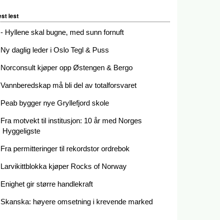
st lest
- Hyllene skal bugne, med sunn fornuft
Ny daglig leder i Oslo Tegl & Puss
Norconsult kjøper opp Østengen & Bergo
Vannberedskap må bli del av totalforsvaret
Peab bygger nye Gryllefjord skole
Fra motvekt til institusjon: 10 år med Norges
Hyggeligste
Fra permitteringer til rekordstor ordrebok
Larvikittblokka kjøper Rocks of Norway
Enighet gir større handlekraft
Skanska: høyere omsetning i krevende marked