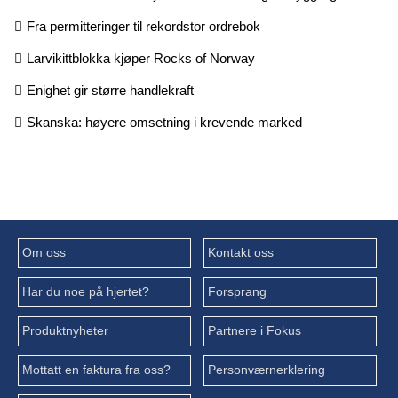
Fra permitteringer til rekordstor ordrebok
Larvikittblokka kjøper Rocks of Norway
Enighet gir større handlekraft
Skanska: høyere omsetning i krevende marked
Om oss
Kontakt oss
Har du noe på hjertet?
Forsprang
Produktnyheter
Partnere i Fokus
Mottatt en faktura fra oss?
Personværnerklering