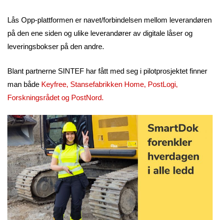
Lås Opp-plattformen er navet/forbindelsen mellom leverandøren
på den ene siden og ulike leverandører av digitale låser og
leveringsbokser på den andre.
Blant partnerne SINTEF har fått med seg i pilotprosjektet finner
man både
Keyfree
,
Stansefabrikken Home
, PostLogi,
Forskningsrådet
og
PostNord
.