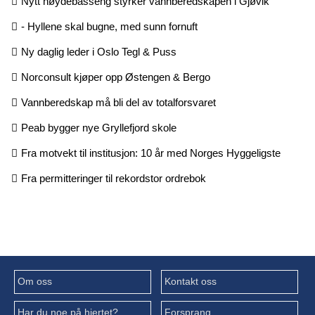
Nytt høydebasseng styrker vannberedskapen i Gjøvik
- Hyllene skal bugne, med sunn fornuft
Ny daglig leder i Oslo Tegl & Puss
Norconsult kjøper opp Østengen & Bergo
Vannberedskap må bli del av totalforsvaret
Peab bygger nye Gryllefjord skole
Fra motvekt til institusjon: 10 år med Norges Hyggeligste
Fra permitteringer til rekordstor ordrebok
Om oss
Kontakt oss
Har du noe på hjertet?
Forsprang