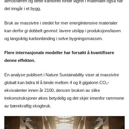
atmosfæren og dette karbonet forblir lagret i materialet også når
det inngår i et bygg.
Bruk av massivtre i stedet for mer energiintensive materialer
kan derfor gi dobbelt gevinst: lavere utslipp i produksjonsfasen
og langsiktig karbonbinding i selve bygningsmassen.
Flere internasjonale modeller har forsøkt å kvantifisere
denne effekten.
En analyse publisert i Nature Sustainability viser at massivtre
globalt kan bidra til å binde mellom 4 og 8 gigatonn CO₂-
ekvivalenter innen år 2100, dersom bruken av slike
trekonstruksjoner økes betydelig og det skjer innenfor rammene
av bærekraftig skogbruk.