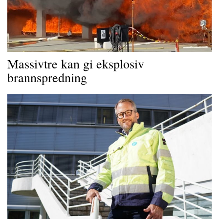
Massivtre kan gi eksplosiv
brannspredning