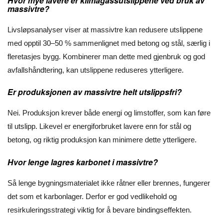
Hvor mye lavere er klimagassutslippene ved bruk av
massivtre?
Livsløpsanalyser viser at massivtre kan redusere utslippene
med opptil 30–50 % sammenlignet med betong og stål, særlig i
fleretasjes bygg. Kombinerer man dette med gjenbruk og god
avfallshåndtering, kan utslippene reduseres ytterligere.
Er produksjonen av massivtre helt utslippsfri?
Nei. Produksjon krever både energi og limstoffer, som kan føre
til utslipp. Likevel er energiforbruket lavere enn for stål og
betong, og riktig produksjon kan minimere dette ytterligere.
Hvor lenge lagres karbonet i massivtre?
Så lenge bygningsmaterialet ikke råtner eller brennes, fungerer
det som et karbonlager. Derfor er god vedlikehold og
resirkuleringsstrategi viktig for å bevare bindingseffekten.