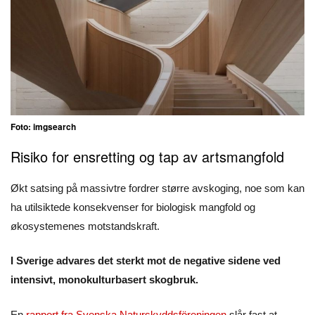
Foto: imgsearch
Risiko for ensretting og tap av artsmangfold
Økt satsing på massivtre fordrer større avskoging, noe som kan
ha utilsiktede konsekvenser for biologisk mangfold og
økosystemenes motstandskraft.
I Sverige advares det sterkt mot de negative sidene ved
intensivt, monokulturbasert skogbruk.
En
rapport fra Svenska Naturskyddsföreningen
slår fast at