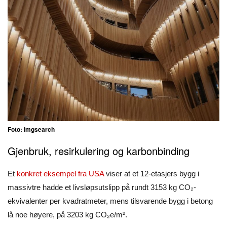
Foto: imgsearch
Gjenbruk, resirkulering og karbonbinding
Et
konkret eksempel fra USA
viser at et 12-etasjers bygg i
massivtre hadde et livsløpsutslipp på rundt 3153 kg CO₂-
ekvivalenter per kvadratmeter, mens tilsvarende bygg i betong
lå noe høyere, på 3203 kg CO₂e/m².