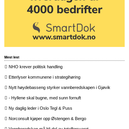
Mest lest
NHO krever politisk handling
Etterlyser kommunene i strategihøring
Nytt høydebasseng styrker vannberedskapen i Gjøvik
- Hyllene skal bugne, med sunn fornuft
Ny daglig leder i Oslo Tegl & Puss
Norconsult kjøper opp Østengen & Bergo
Vannberedskap må bli del av totalforsvaret