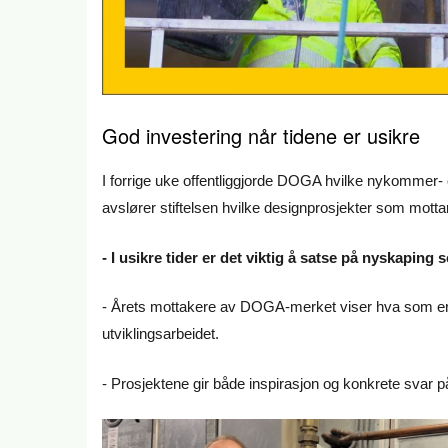
God investering når tidene er usikre
I forrige uke offentliggjorde DOGA hvilke nykommer-
avslører stiftelsen hvilke designprosjekter som mott
- I usikre tider er det viktig å satse på nyskaping s
- Årets mottakere av DOGA-merket viser hva som er m
utviklingsarbeidet.
- Prosjektene gir både inspirasjon og konkrete svar på 