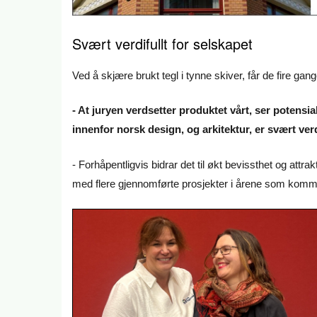
Svært verdifullt for selskapet
Ved å skjære brukt tegl i tynne skiver, får de fire g
- At juryen verdsetter produktet vårt, ser potensi
innenfor norsk design, og arkitektur, er svært verdi
- Forhåpentligvis bidrar det til økt bevissthet og att
med flere gjennomførte prosjekter i årene som komme