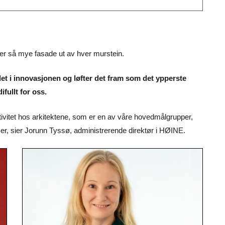
anger så mye fasade ut av hver murstein.
alet i innovasjonen og løfter det fram som det ypperste
fullt for oss.
raktivitet hos arkitektene, som er en av våre hovedmålgrupper,
r, sier Jorunn Tyssø, administrerende direktør i HØINE.