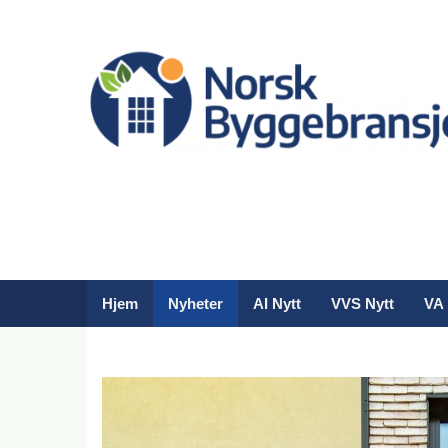
Hjem
Nyheter
AI Nytt
VVS Nytt
VA 