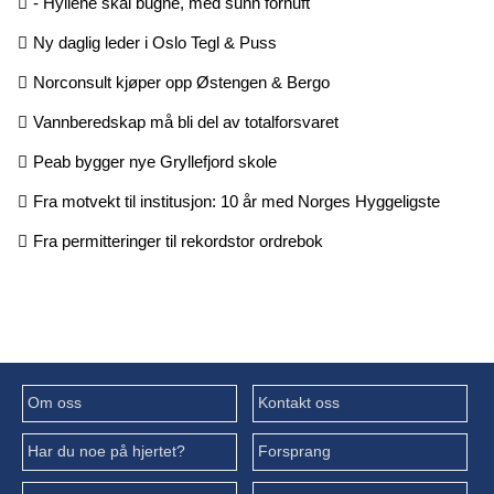
- Hyllene skal bugne, med sunn fornuft
Ny daglig leder i Oslo Tegl & Puss
Norconsult kjøper opp Østengen & Bergo
Vannberedskap må bli del av totalforsvaret
Peab bygger nye Gryllefjord skole
Fra motvekt til institusjon: 10 år med Norges Hyggeligste
Fra permitteringer til rekordstor ordrebok
Om oss
Kontakt oss
Har du noe på hjertet?
Forsprang